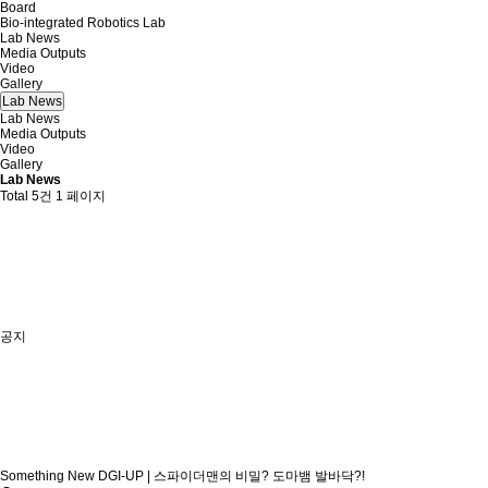
Board
Bio-integrated Robotics Lab
Lab News
Media Outputs
Video
Gallery
Lab News
Lab News
Media Outputs
Video
Gallery
Lab News
Total 5건
1 페이지
공지
Something New DGI-UP | 스파이더맨의 비밀? 도마뱀 발바닥?!